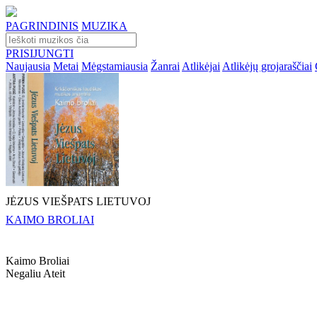
PAGRINDINIS
MUZIKA
PRISIJUNGTI
Naujausia
Metai
Mėgstamiausia
Žanrai
Atlikėjai
Atlikėjų grojaraščiai
JĖZUS VIEŠPATS LIETUVOJ
KAIMO BROLIAI
Kaimo Broliai
Negaliu Ateit