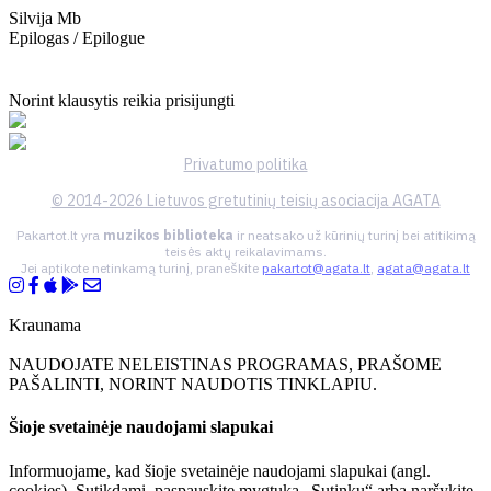
Silvija Mb
Epilogas / Epilogue
Norint klausytis reikia prisijungti
Privatumo politika
© 2014-2026 Lietuvos gretutinių teisių asociacija AGATA
Pakartot.lt yra
muzikos biblioteka
ir neatsako už kūrinių turinį bei atitikimą
teisės aktų reikalavimams.
Jei aptikote netinkamą turinį, praneškite
pakartot@agata.lt
,
agata@agata.lt
Kraunama
NAUDOJATE NELEISTINAS PROGRAMAS, PRAŠOME
PAŠALINTI, NORINT NAUDOTIS TINKLAPIU.
Šioje svetainėje naudojami slapukai
Informuojame, kad šioje svetainėje naudojami slapukai (angl.
cookies). Sutikdami, paspauskite mygtuką „Sutinku“ arba naršykite