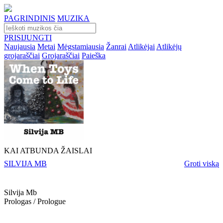
PAGRINDINIS
MUZIKA
PRISIJUNGTI
Naujausia
Metai
Mėgstamiausia
Žanrai
Atlikėjai
Atlikėjų
grojaraščiai
Grojaraščiai
Paieška
KAI ATBUNDA ŽAISLAI
SILVIJA MB
Groti viską
Silvija Mb
Prologas / Prologue