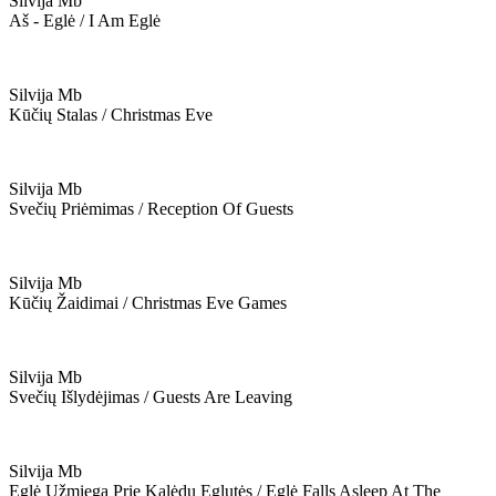
Silvija Mb
Aš - Eglė / I Am Eglė
Silvija Mb
Kūčių Stalas / Christmas Eve
Silvija Mb
Svečių Priėmimas / Reception Of Guests
Silvija Mb
Kūčių Žaidimai / Christmas Eve Games
Silvija Mb
Svečių Išlydėjimas / Guests Are Leaving
Silvija Mb
Eglė Užmiega Prie Kalėdų Eglutės / Eglė Falls Asleep At The