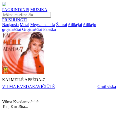
PAGRINDINIS
MUZIKA
PRISIJUNGTI
Naujausia
Metai
Mėgstamiausia
Žanrai
Atlikėjai
Atlikėjų
grojaraščiai
Grojaraščiai
Paieška
KAI MEILĖ APSĖDA-7
VILMA KVEDARAVIČIŪTĖ
Groti viską
Vilma Kvedaravičiūtė
Ten, Kur Jūra...