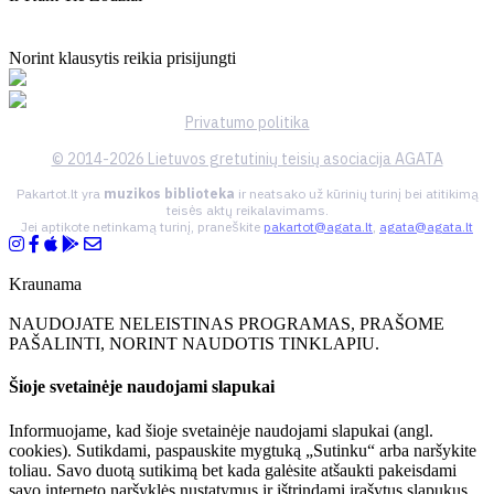
Norint klausytis reikia prisijungti
Privatumo politika
© 2014-2026 Lietuvos gretutinių teisių asociacija AGATA
Pakartot.lt yra
muzikos biblioteka
ir neatsako už kūrinių turinį bei atitikimą
teisės aktų reikalavimams.
Jei aptikote netinkamą turinį, praneškite
pakartot@agata.lt
,
agata@agata.lt
Kraunama
NAUDOJATE NELEISTINAS PROGRAMAS, PRAŠOME
PAŠALINTI, NORINT NAUDOTIS TINKLAPIU.
Šioje svetainėje naudojami slapukai
Informuojame, kad šioje svetainėje naudojami slapukai (angl.
cookies). Sutikdami, paspauskite mygtuką „Sutinku“ arba naršykite
toliau. Savo duotą sutikimą bet kada galėsite atšaukti pakeisdami
savo interneto naršyklės nustatymus ir ištrindami įrašytus slapukus.