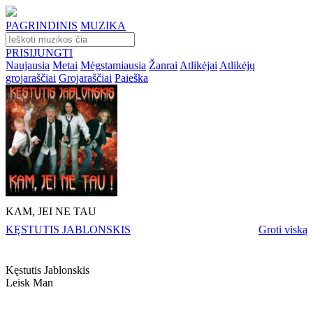
PAGRINDINIS
MUZIKA
PRISIJUNGTI
Naujausia
Metai
Mėgstamiausia
Žanrai
Atlikėjai
Atlikėjų
grojaraščiai
Grojaraščiai
Paieška
KAM, JEI NE TAU
KĘSTUTIS JABLONSKIS
Groti viską
Kęstutis Jablonskis
Leisk Man