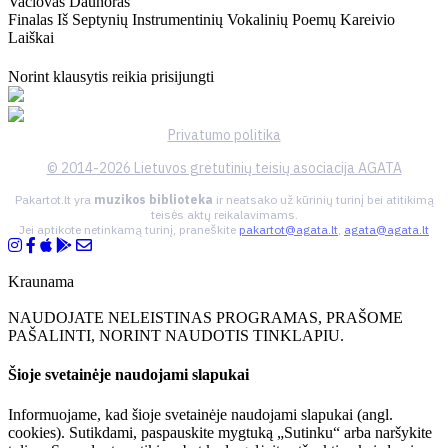
Vaclovas Daunoras
Finalas Iš Septynių Instrumentinių Vokalinių Poemų Kareivio
Laiškai
Norint klausytis reikia prisijungti
Privatumo politika
© 2014-2026 Lietuvos gretutinių teisių asociacija AGATA
Pakartot.lt yra
muzikos biblioteka
ir neatsako už kūrinių turinį bei atitikimą
teisės aktų reikalavimams.
Jei aptikote netinkamą turinį, praneškite
pakartot@agata.lt
,
agata@agata.lt
Kraunama
NAUDOJATE NELEISTINAS PROGRAMAS, PRAŠOME
PAŠALINTI, NORINT NAUDOTIS TINKLAPIU.
Šioje svetainėje naudojami slapukai
Informuojame, kad šioje svetainėje naudojami slapukai (angl.
cookies). Sutikdami, paspauskite mygtuką „Sutinku“ arba naršykite