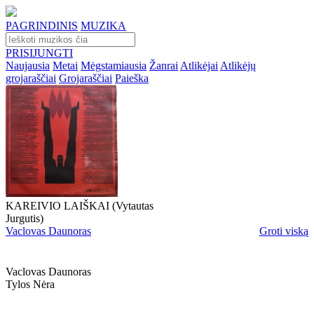
PAGRINDINIS
MUZIKA
PRISIJUNGTI
Naujausia
Metai
Mėgstamiausia
Žanrai
Atlikėjai
Atlikėjų
grojaraščiai
Grojaraščiai
Paieška
KAREIVIO LAIŠKAI (Vytautas
Jurgutis)
Vaclovas Daunoras
Groti viską
Vaclovas Daunoras
Tylos Nėra