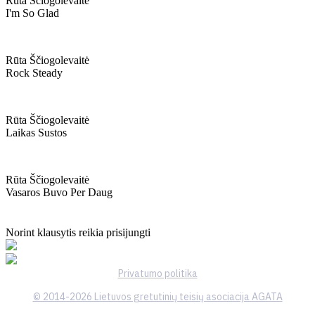
Rūta Ščiogolevaitė
I'm So Glad
Rūta Ščiogolevaitė
Rock Steady
Rūta Ščiogolevaitė
Laikas Sustos
Rūta Ščiogolevaitė
Vasaros Buvo Per Daug
Norint klausytis reikia prisijungti
Privatumo politika
© 2014-2026 Lietuvos gretutinių teisių asociacija AGATA