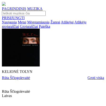
PAGRINDINIS
MUZIKA
PRISIJUNGTI
Naujausia
Metai
Mėgstamiausia
Žanrai
Atlikėjai
Atlikėjų
grojaraščiai
Grojaraščiai
Paieška
KELIONĖ TOLYN
Rūta Ščiogolevaitė
Groti viską
Rūta Ščiogolevaitė
Laivas