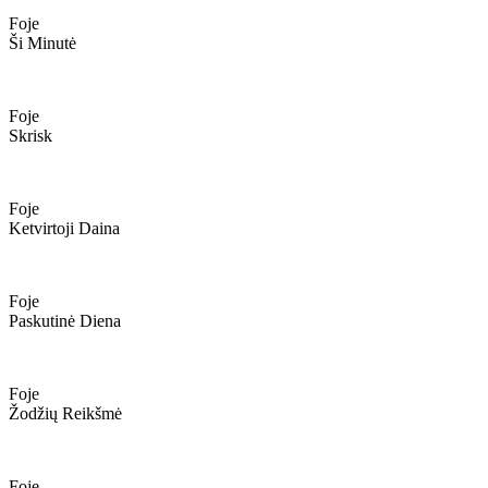
Foje
Ši Minutė
Foje
Skrisk
Foje
Ketvirtoji Daina
Foje
Paskutinė Diena
Foje
Žodžių Reikšmė
Foje