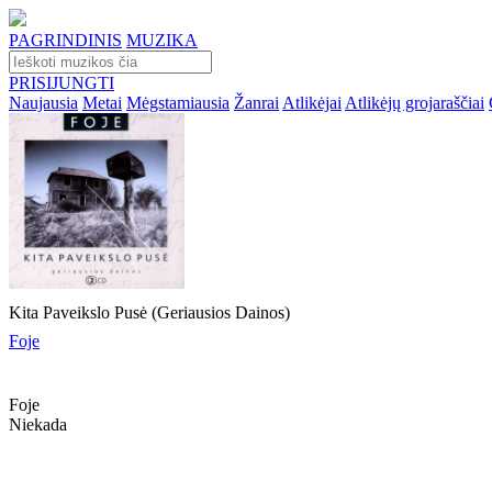
PAGRINDINIS
MUZIKA
PRISIJUNGTI
Naujausia
Metai
Mėgstamiausia
Žanrai
Atlikėjai
Atlikėjų grojaraščiai
Kita Paveikslo Pusė (Geriausios Dainos)
Foje
Foje
Niekada