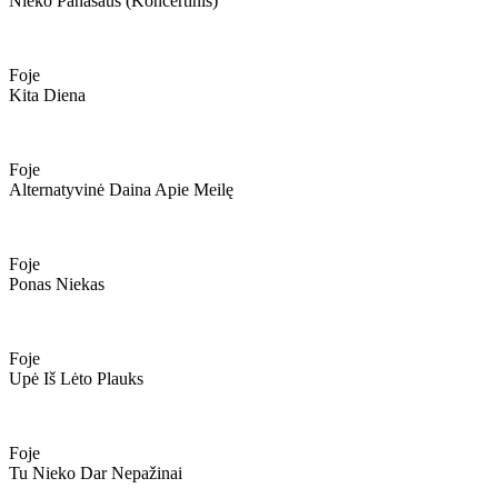
Nieko Panašaus (koncertinis)
Foje
Kita Diena
Foje
Alternatyvinė Daina Apie Meilę
Foje
Ponas Niekas
Foje
Upė Iš Lėto Plauks
Foje
Tu Nieko Dar Nepažinai