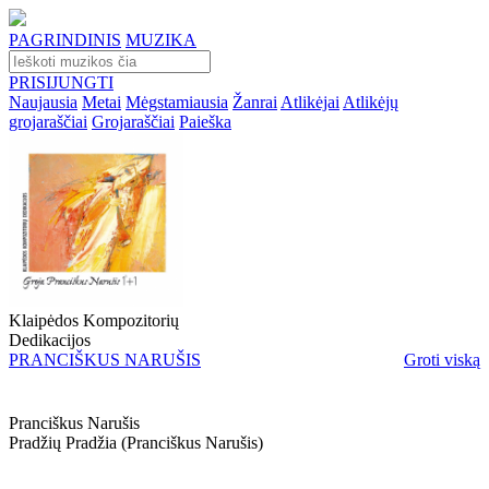
PAGRINDINIS
MUZIKA
PRISIJUNGTI
Naujausia
Metai
Mėgstamiausia
Žanrai
Atlikėjai
Atlikėjų
grojaraščiai
Grojaraščiai
Paieška
Klaipėdos Kompozitorių
Dedikacijos
PRANCIŠKUS NARUŠIS
Groti viską
Pranciškus Narušis
Pradžių Pradžia (pranciškus Narušis)