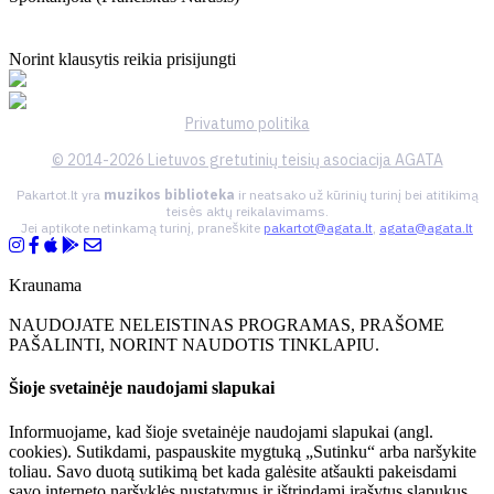
Norint klausytis reikia prisijungti
Privatumo politika
© 2014-2026 Lietuvos gretutinių teisių asociacija AGATA
Pakartot.lt yra
muzikos biblioteka
ir neatsako už kūrinių turinį bei atitikimą
teisės aktų reikalavimams.
Jei aptikote netinkamą turinį, praneškite
pakartot@agata.lt
,
agata@agata.lt
Kraunama
NAUDOJATE NELEISTINAS PROGRAMAS, PRAŠOME
PAŠALINTI, NORINT NAUDOTIS TINKLAPIU.
Šioje svetainėje naudojami slapukai
Informuojame, kad šioje svetainėje naudojami slapukai (angl.
cookies). Sutikdami, paspauskite mygtuką „Sutinku“ arba naršykite
toliau. Savo duotą sutikimą bet kada galėsite atšaukti pakeisdami
savo interneto naršyklės nustatymus ir ištrindami įrašytus slapukus.