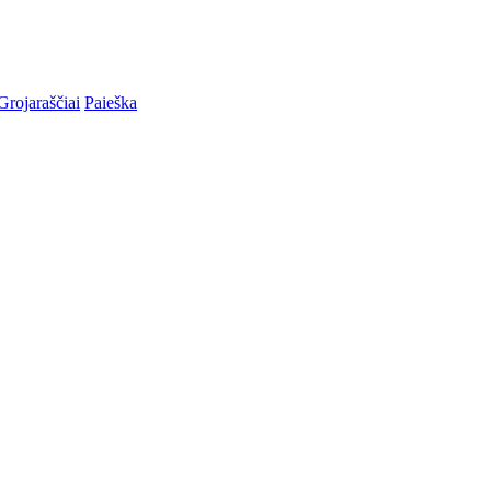
Grojaraščiai
Paieška