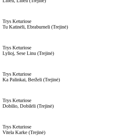
Lineli, Lineli (trejinė)
Trys Keturiose
Tu Katinėli, Ebraburneli (trejinė)
Trys Keturiose
Lylioj, Sese Linu (trejinė)
Trys Keturiose
Ka Palinkai, Berželi (trejinė)
Trys Keturiose
Dobilio, Dobilėli (trejinė)
Trys Keturiose
Vitela Karke (trejinė)