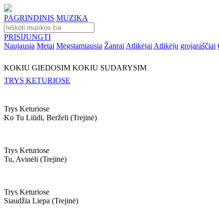
PAGRINDINIS
MUZIKA
PRISIJUNGTI
Naujausia
Metai
Mėgstamiausia
Žanrai
Atlikėjai
Atlikėjų grojaraščiai
KOKIU GIEDOSIM KOKIU SUDARYSIM
TRYS KETURIOSE
Trys Keturiose
Ko Tu Liūdi, Berželi (trejinė)
Trys Keturiose
Tu, Avinėli (trejinė)
Trys Keturiose
Siaudžia Liepa (trejinė)