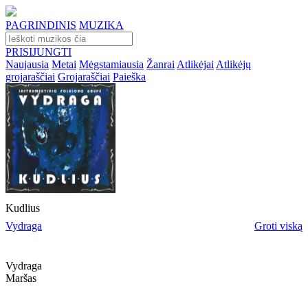
PAGRINDINIS
MUZIKA
PRISIJUNGTI
Naujausia
Metai
Mėgstamiausia
Žanrai
Atlikėjai
Atlikėjų
grojaraščiai
Grojaraščiai
Paieška
Kudlius
Vydraga
Groti viską
Vydraga
Maršas