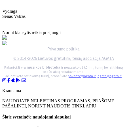
Vydraga
Senas Valcas
Norint klausytis reikia prisijungti
Privatumo politika
© 2014-2026 Lietuvos gretutinių teisių asociacija AGATA
Pakartot.lt yra
muzikos biblioteka
ir neatsako už kūrinių turinį bei atitikimą
teisės aktų reikalavimams.
Jei aptikote netinkamą turinį, praneškite
pakartot@agata.lt
,
agata@agata.lt
Kraunama
NAUDOJATE NELEISTINAS PROGRAMAS, PRAŠOME
PAŠALINTI, NORINT NAUDOTIS TINKLAPIU.
Šioje svetainėje naudojami slapukai