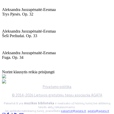
Aleksandra Juozapėnaitė-Eesmaa
Trys Pjesės. Op. 32
Aleksandra Juozapėnaitė-Eesmaa
Šeši Preliudai. Op. 33
Aleksandra Juozapėnaitė-Eesmaa
Fuga. Op. 34
Norint klausytis reikia prisijungti
Privatumo politika
© 2014-2026 Lietuvos gretutinių teisių asociacija AGATA
Pakartot.lt yra
muzikos biblioteka
ir neatsako už kūrinių turinį bei atitikimą
teisės aktų reikalavimams.
Jei aptikote netinkamą turinį, praneškite
pakartot@agata.lt
,
agata@agata.lt