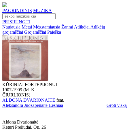
PAGRINDINIS
MUZIKA
PRISIJUNGTI
Naujausia
Metai
Mėgstamiausia
Žanrai
Atlikėjai
Atlikėjų
grojaraščiai
Grojaraščiai
Paieška
KŪRINIAI FORTEPIJONUI
1907-1909 (M. K.
ČIURLIONIS)
ALDONA DVARIONAITĖ
feat.
Aleksandra Juozapėnaitė-Eesmaa
Groti viską
Aldona Dvarionaitė
Keturi Preliudai. Op. 26