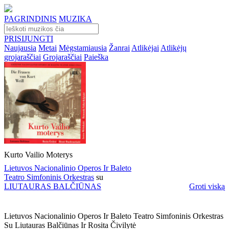
PAGRINDINIS
MUZIKA
PRISIJUNGTI
Naujausia
Metai
Mėgstamiausia
Žanrai
Atlikėjai
Atlikėjų
grojaraščiai
Grojaraščiai
Paieška
Kurto Vailio Moterys
Lietuvos Nacionalinio Operos Ir Baleto
Teatro Simfoninis Orkestras
su
LIUTAURAS BALČIŪNAS
Groti viską
Lietuvos Nacionalinio Operos Ir Baleto Teatro Simfoninis Orkestras
Su Liutauras Balčiūnas Ir Rosita Čivilytė