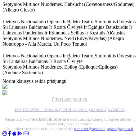
Septynios Mirtinos Nuodėmės. Habsucht (covetousness/godumas)
(allegro Giusto)
Lietuvos Nacionalinio Operos Ir Baleto Teatro Simfoninis Orkestras
Su Liutauras Balčiūnas Ir Rosita Čivilytė Ir Egidijus Dauskurdis Ir
Laimonas Pautienius Ir Edmundas Seilius Ir Kęstutis Alčauskis
Septynios Mirtinos Nuodėmės. Neid (envy/pavydas) (allegro
Nontroppo - Alla Marcia, Un Poco Tenuto)
Lietuvos Nacionalinio Operos Ir Baleto Teatro Simfoninis Orkestras
Su Liutauras Balčiūnas Ir Rosita Čivilytė
Septynios Mirtinos Nuodėmės. Epilog (epiloque/epilogas)
(andante Sostenuto)
Norint klausytis reikia prisijungti
Privatumo politika
© 2014-2026 Lietuvos gretutinių teisių asociacija AGATA
Pakartot.lt yra
muzikos biblioteka
ir neatsako už kūrinių turinį bei atitikimą
teisės aktų reikalavimams.
Jei aptikote netinkamą turinį, praneškite
pakartot@agata.lt
,
agata@agata.lt