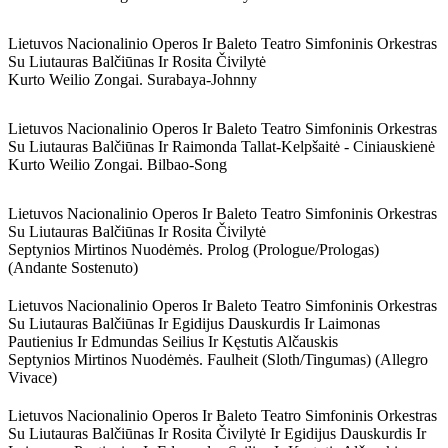
Lietuvos Nacionalinio Operos Ir Baleto Teatro Simfoninis Orkestras
Su Liutauras Balčiūnas Ir Rosita Čivilytė
Kurto Weilio Zongai. Surabaya-Johnny
Lietuvos Nacionalinio Operos Ir Baleto Teatro Simfoninis Orkestras
Su Liutauras Balčiūnas Ir Raimonda Tallat-Kelpšaitė - Ciniauskienė
Kurto Weilio Zongai. Bilbao-Song
Lietuvos Nacionalinio Operos Ir Baleto Teatro Simfoninis Orkestras
Su Liutauras Balčiūnas Ir Rosita Čivilytė
Septynios Mirtinos Nuodėmės. Prolog (prologue/prologas)
(andante Sostenuto)
Lietuvos Nacionalinio Operos Ir Baleto Teatro Simfoninis Orkestras
Su Liutauras Balčiūnas Ir Egidijus Dauskurdis Ir Laimonas
Pautienius Ir Edmundas Seilius Ir Kęstutis Alčauskis
Septynios Mirtinos Nuodėmės. Faulheit (sloth/tingumas) (allegro
Vivace)
Lietuvos Nacionalinio Operos Ir Baleto Teatro Simfoninis Orkestras
Su Liutauras Balčiūnas Ir Rosita Čivilytė Ir Egidijus Dauskurdis Ir