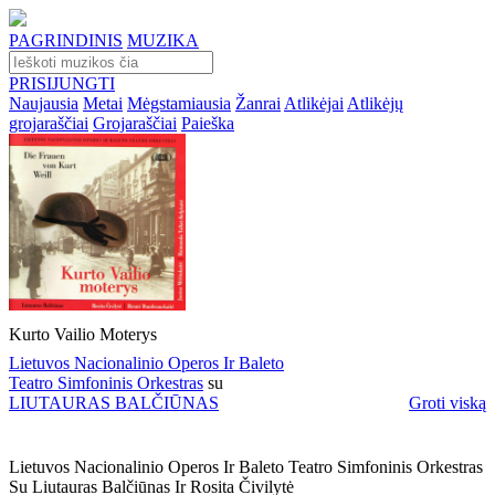
PAGRINDINIS
MUZIKA
PRISIJUNGTI
Naujausia
Metai
Mėgstamiausia
Žanrai
Atlikėjai
Atlikėjų
grojaraščiai
Grojaraščiai
Paieška
Kurto Vailio Moterys
Lietuvos Nacionalinio Operos Ir Baleto
Teatro Simfoninis Orkestras
su
LIUTAURAS BALČIŪNAS
Groti viską
Lietuvos Nacionalinio Operos Ir Baleto Teatro Simfoninis Orkestras
Su Liutauras Balčiūnas Ir Rosita Čivilytė