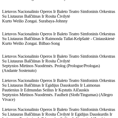
Lietuvos Nacionalinio Operos Ir Baleto Teatro Simfoninis Orkestras
Su Liutauras Balčiūnas Ir Rosita Čivilytė
Kurto Weilio Zongai. Surabaya-Johnny
Lietuvos Nacionalinio Operos Ir Baleto Teatro Simfoninis Orkestras
Su Liutauras Balčiūnas Ir Raimonda Tallat-Kelpšaitė - Ciniauskienė
Kurto Weilio Zongai. Bilbao-Song
Lietuvos Nacionalinio Operos Ir Baleto Teatro Simfoninis Orkestras
Su Liutauras Balčiūnas Ir Rosita Čivilytė
Septynios Mirtinos Nuodėmės. Prolog (prologue/prologas)
(andante Sostenuto)
Lietuvos Nacionalinio Operos Ir Baleto Teatro Simfoninis Orkestras
Su Liutauras Balčiūnas Ir Egidijus Dauskurdis Ir Laimonas
Pautienius Ir Edmundas Seilius Ir Kęstutis Alčauskis
Septynios Mirtinos Nuodėmės. Faulheit (sloth/tingumas) (allegro
Vivace)
Lietuvos Nacionalinio Operos Ir Baleto Teatro Simfoninis Orkestras
Su Liutauras Balčiūnas Ir Rosita Čivilytė Ir Egidijus Dauskurdis Ir