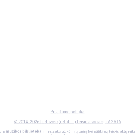
Privatumo politika
© 2014-2026 Lietuvos gretutinių teisių asociacija AGATA
 yra
muzikos biblioteka
ir neatsako už kūrinių turinį bei atitikimą teisės aktų re