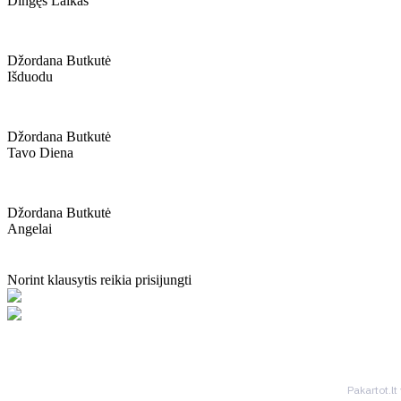
Dingęs Laikas
Džordana Butkutė
Išduodu
Džordana Butkutė
Tavo Diena
Džordana Butkutė
Angelai
Norint klausytis reikia prisijungti
Pakartot.lt