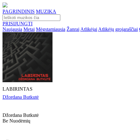
PAGRINDINIS
MUZIKA
PRISIJUNGTI
Naujausia
Metai
Mėgstamiausia
Žanrai
Atlikėjai
Atlikėjų grojaraščiai
LABIRINTAS
Džordana Butkutė
Džordana Butkutė
Be Nuodėmių