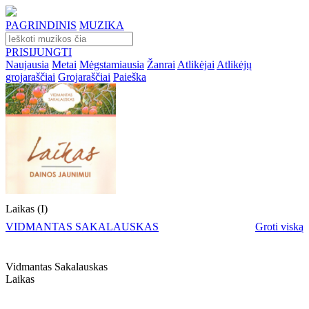
PAGRINDINIS
MUZIKA
PRISIJUNGTI
Naujausia
Metai
Mėgstamiausia
Žanrai
Atlikėjai
Atlikėjų
grojaraščiai
Grojaraščiai
Paieška
Laikas (I)
VIDMANTAS SAKALAUSKAS
Groti viską
Vidmantas Sakalauskas
Laikas