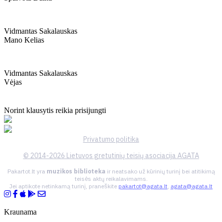
Vidmantas Sakalauskas
Mano Kelias
Vidmantas Sakalauskas
Vėjas
Norint klausytis reikia prisijungti
Privatumo politika
© 2014-2026 Lietuvos gretutinių teisių asociacija AGATA
Pakartot.lt yra
muzikos biblioteka
ir neatsako už kūrinių turinį bei atitikimą
teisės aktų reikalavimams.
Jei aptikote netinkamą turinį, praneškite
pakartot@agata.lt
,
agata@agata.lt
Kraunama