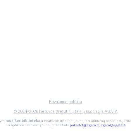
Privatumo politika
© 2014-2026 Lietuvos gretutinių teisių asociacija AGATA
 yra
muzikos biblioteka
ir neatsako už kūrinių turinį bei atitikimą teisės aktų re
Jei aptikote netinkamą turinį, praneškite
pakartot@agata.lt
,
agata@agata.lt