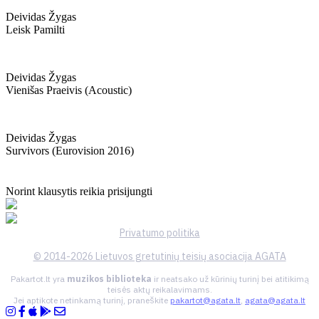
Deividas Žygas
Leisk Pamilti
Deividas Žygas
Vienišas Praeivis (acoustic)
Deividas Žygas
Survivors (eurovision 2016)
Norint klausytis reikia prisijungti
Privatumo politika
© 2014-2026 Lietuvos gretutinių teisių asociacija AGATA
Pakartot.lt yra
muzikos biblioteka
ir neatsako už kūrinių turinį bei atitikimą
teisės aktų reikalavimams.
Jei aptikote netinkamą turinį, praneškite
pakartot@agata.lt
,
agata@agata.lt