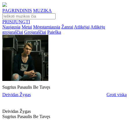
PAGRINDINIS
MUZIKA
PRISIJUNGTI
Naujausia
Metai
Mėgstamiausia
Žanrai
Atlikėjai
Atlikėjų
grojaraščiai
Grojaraščiai
Paieška
Sugrius Pasaulis Be Tavęs
Deividas Žygas
Groti viską
Deividas Žygas
Sugrius Pasaulis Be Tavęs