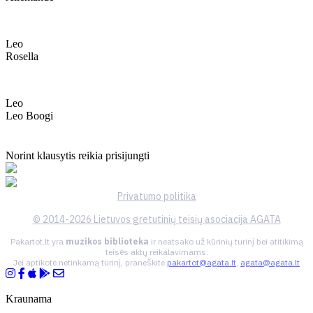
Leo
Rosella
Leo
Leo Boogi
Norint klausytis reikia prisijungti
Privatumo politika
© 2014-2026 Lietuvos gretutinių teisių asociacija AGATA
Pakartot.lt yra
muzikos biblioteka
ir neatsako už kūrinių turinį bei atitikimą
teisės aktų reikalavimams.
Jei aptikote netinkamą turinį, praneškite
pakartot@agata.lt
,
agata@agata.lt
Kraunama