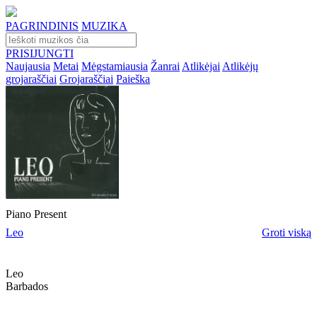
PAGRINDINIS
MUZIKA
PRISIJUNGTI
Naujausia
Metai
Mėgstamiausia
Žanrai
Atlikėjai
Atlikėjų
grojaraščiai
Grojaraščiai
Paieška
Piano Present
Leo
Groti viską
Leo
Barbados