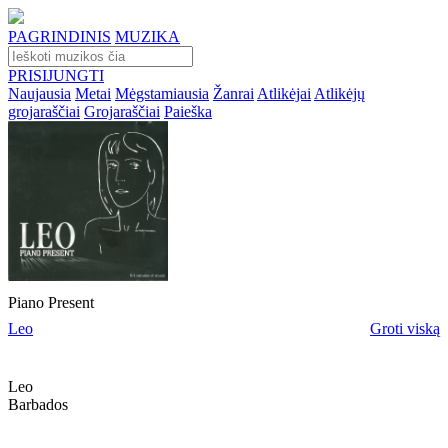
PAGRINDINIS
MUZIKA
PRISIJUNGTI
Naujausia
Metai
Mėgstamiausia
Žanrai
Atlikėjai
Atlikėjų
grojaraščiai
Grojaraščiai
Paieška
Piano Present
Leo
Groti viską
Leo
Barbados