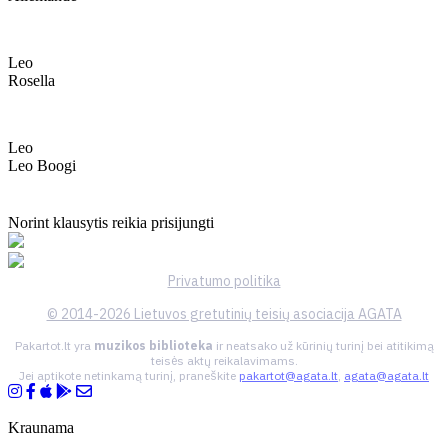
Leo
Rosella
Leo
Leo Boogi
Norint klausytis reikia prisijungti
Privatumo politika
© 2014-2026 Lietuvos gretutinių teisių asociacija AGATA
Pakartot.lt yra
muzikos biblioteka
ir neatsako už kūrinių turinį bei atitikimą
teisės aktų reikalavimams.
Jei aptikote netinkamą turinį, praneškite
pakartot@agata.lt
,
agata@agata.lt
Kraunama