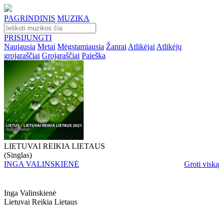
PAGRINDINIS
MUZIKA
PRISIJUNGTI
Naujausia
Metai
Mėgstamiausia
Žanrai
Atlikėjai
Atlikėjų
grojaraščiai
Grojaraščiai
Paieška
LIETUVAI REIKIA LIETAUS
(Singlas)
INGA VALINSKIENĖ
Groti viską
Inga Valinskienė
Lietuvai Reikia Lietaus