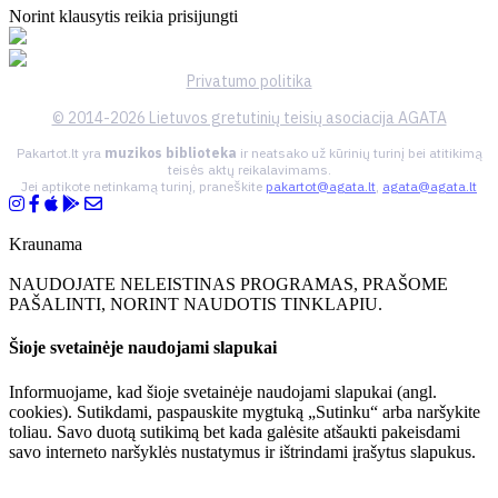
Norint klausytis reikia prisijungti
Privatumo politika
© 2014-2026 Lietuvos gretutinių teisių asociacija AGATA
Pakartot.lt yra
muzikos biblioteka
ir neatsako už kūrinių turinį bei atitikimą
teisės aktų reikalavimams.
Jei aptikote netinkamą turinį, praneškite
pakartot@agata.lt
,
agata@agata.lt
Kraunama
NAUDOJATE NELEISTINAS PROGRAMAS, PRAŠOME
PAŠALINTI, NORINT NAUDOTIS TINKLAPIU.
Šioje svetainėje naudojami slapukai
Informuojame, kad šioje svetainėje naudojami slapukai (angl.
cookies). Sutikdami, paspauskite mygtuką „Sutinku“ arba naršykite
toliau. Savo duotą sutikimą bet kada galėsite atšaukti pakeisdami
savo interneto naršyklės nustatymus ir ištrindami įrašytus slapukus.