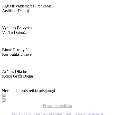
Algis Ir Valdemaras Frankoniai
Atsiliepk Dainoj
Vytautas Beivydas
Vai Tu Dainuže
Birutė Petrikytė
Kur Sutiksiu Tave
Arūnas Dikčius
Kokia Graži Diena
Norint klausytis reikia prisijungti
Privatumo politika
© 2014-2026 Lietuvos gretutinių teisių asociacija AGATA