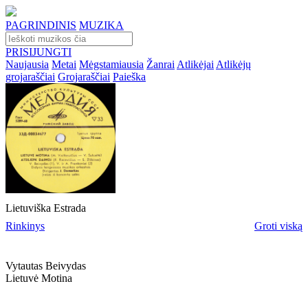
PAGRINDINIS
MUZIKA
PRISIJUNGTI
Naujausia
Metai
Mėgstamiausia
Žanrai
Atlikėjai
Atlikėjų
grojaraščiai
Grojaraščiai
Paieška
Lietuviška Estrada
Rinkinys
Groti viską
Vytautas Beivydas
Lietuvė Motina