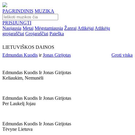
PAGRINDINIS
MUZIKA
PRISIJUNGTI
Naujausia
Metai
Mėgstamiausia
Žanrai
Atlikėjai
Atlikėjų
grojaraščiai
Grojaraščiai
Paieška
LIETUVIŠKOS DAINOS
Edmundas Kuodis
ir
Jonas Girijotas
Groti viską
Edmundas Kuodis Ir Jonas Girijotas
Keliaukim, Nemunėli
Edmundas Kuodis Ir Jonas Girijotas
Per Laukelį Jojau
Edmundas Kuodis Ir Jonas Girijotas
Tėvyne Lietuva