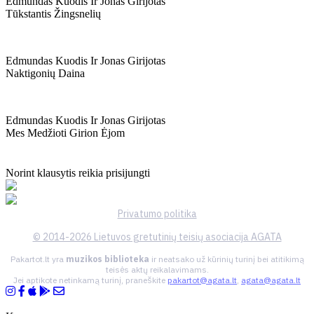
Edmundas Kuodis Ir Jonas Girijotas
Tūkstantis Žingsnelių
Edmundas Kuodis Ir Jonas Girijotas
Naktigonių Daina
Edmundas Kuodis Ir Jonas Girijotas
Mes Medžioti Girion Ėjom
Norint klausytis reikia prisijungti
Privatumo politika
© 2014-2026 Lietuvos gretutinių teisių asociacija AGATA
Pakartot.lt yra
muzikos biblioteka
ir neatsako už kūrinių turinį bei atitikimą
teisės aktų reikalavimams.
Jei aptikote netinkamą turinį, praneškite
pakartot@agata.lt
,
agata@agata.lt