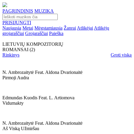
PAGRINDINIS
MUZIKA
PRISIJUNGTI
Naujausia
Metai
Mėgstamiausia
Žanrai
Atlikėjai
Atlikėjų
grojaraščiai
Grojaraščiai
Paieška
LIETUVIŲ KOMPOZITORIŲ
ROMANSAI (2)
Rinkinys
Groti viską
N. Ambrozaitytė Feat. Aldona Dvarionaitė
Pirmoji Audra
Edmundas Kuodis Feat. L. Artiomova
Vidurnakty
N. Ambrozaitytė Feat. Aldona Dvarionaitė
Aš Viską Užmiršau