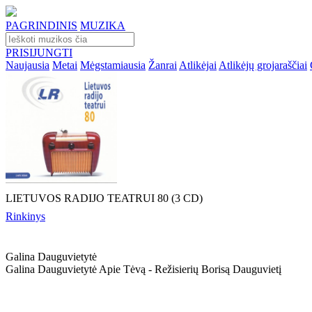
PAGRINDINIS
MUZIKA
PRISIJUNGTI
Naujausia
Metai
Mėgstamiausia
Žanrai
Atlikėjai
Atlikėjų grojaraščiai
LIETUVOS RADIJO TEATRUI 80 (3 CD)
Rinkinys
Galina Dauguvietytė
Galina Dauguvietytė Apie Tėvą - Režisierių Borisą Dauguvietį