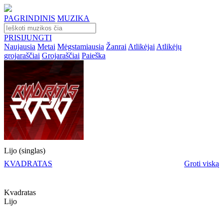
PAGRINDINIS
MUZIKA
PRISIJUNGTI
Naujausia
Metai
Mėgstamiausia
Žanrai
Atlikėjai
Atlikėjų
grojaraščiai
Grojaraščiai
Paieška
Lijo (singlas)
KVADRATAS
Groti viską
Kvadratas
Lijo