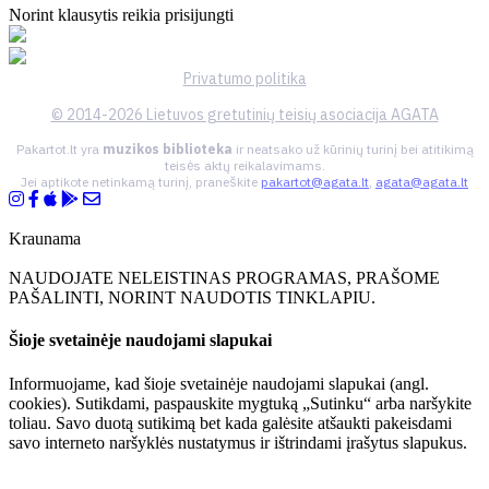
Norint klausytis reikia prisijungti
Privatumo politika
© 2014-2026 Lietuvos gretutinių teisių asociacija AGATA
Pakartot.lt yra
muzikos biblioteka
ir neatsako už kūrinių turinį bei atitikimą
teisės aktų reikalavimams.
Jei aptikote netinkamą turinį, praneškite
pakartot@agata.lt
,
agata@agata.lt
Kraunama
NAUDOJATE NELEISTINAS PROGRAMAS, PRAŠOME
PAŠALINTI, NORINT NAUDOTIS TINKLAPIU.
Šioje svetainėje naudojami slapukai
Informuojame, kad šioje svetainėje naudojami slapukai (angl.
cookies). Sutikdami, paspauskite mygtuką „Sutinku“ arba naršykite
toliau. Savo duotą sutikimą bet kada galėsite atšaukti pakeisdami
savo interneto naršyklės nustatymus ir ištrindami įrašytus slapukus.