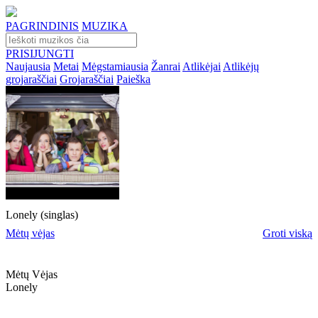
PAGRINDINIS
MUZIKA
PRISIJUNGTI
Naujausia
Metai
Mėgstamiausia
Žanrai
Atlikėjai
Atlikėjų
grojaraščiai
Grojaraščiai
Paieška
Lonely (singlas)
Mėtų vėjas
Groti viską
Mėtų Vėjas
Lonely