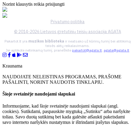
Norint klausytis reikia prisijungti
Privatumo politika
© 2014-2026 Lietuvos gretutinių teisių asociacija AGATA
Pakartot.lt yra
muzikos biblioteka
ir neatsako už kūrinių turinį bei atitikimą
teisės aktų reikalavimams.
Jei aptikote netinkamą turinį, praneškite
pakartot@agata.lt
,
agata@agata.lt
Kraunama
NAUDOJATE NELEISTINAS PROGRAMAS, PRAŠOME
PAŠALINTI, NORINT NAUDOTIS TINKLAPIU.
Šioje svetainėje naudojami slapukai
Informuojame, kad šioje svetainėje naudojami slapukai (angl.
cookies). Sutikdami, paspauskite mygtuką „Sutinku“ arba naršykite
toliau. Savo duotą sutikimą bet kada galėsite atšaukti pakeisdami
savo interneto naršyklės nustatymus ir ištrindami įrašytus slapukus.