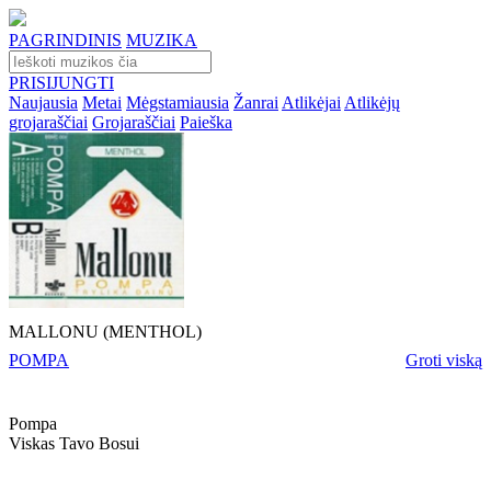
PAGRINDINIS
MUZIKA
PRISIJUNGTI
Naujausia
Metai
Mėgstamiausia
Žanrai
Atlikėjai
Atlikėjų
grojaraščiai
Grojaraščiai
Paieška
MALLONU (MENTHOL)
POMPA
Groti viską
Pompa
Viskas Tavo Bosui