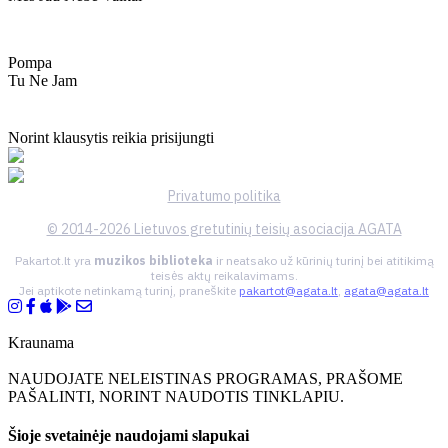
Pompa
Tu Ne Jam
Norint klausytis reikia prisijungti
Privatumo politika
© 2014-2026 Lietuvos gretutinių teisių asociacija AGATA
Pakartot.lt yra
muzikos biblioteka
ir neatsako už kūrinių turinį bei atitikimą
teisės aktų reikalavimams.
Jei aptikote netinkamą turinį, praneškite
pakartot@agata.lt
,
agata@agata.lt
Kraunama
NAUDOJATE NELEISTINAS PROGRAMAS, PRAŠOME
PAŠALINTI, NORINT NAUDOTIS TINKLAPIU.
Šioje svetainėje naudojami slapukai