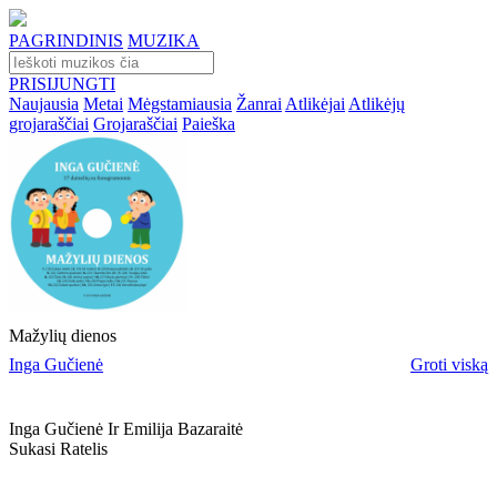
PAGRINDINIS
MUZIKA
PRISIJUNGTI
Naujausia
Metai
Mėgstamiausia
Žanrai
Atlikėjai
Atlikėjų
grojaraščiai
Grojaraščiai
Paieška
Mažylių dienos
Inga Gučienė
Groti viską
Inga Gučienė Ir Emilija Bazaraitė
Sukasi Ratelis