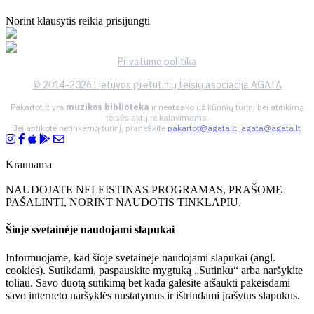
Norint klausytis reikia prisijungti
Privatumo politika
© 2014-2026 Lietuvos gretutinių teisių asociacija AGATA
Pakartot.lt yra
muzikos biblioteka
ir neatsako už kūrinių turinį bei atitikimą
teisės aktų reikalavimams.
Jei aptikote netinkamą turinį, praneškite
pakartot@agata.lt
,
agata@agata.lt
Kraunama
NAUDOJATE NELEISTINAS PROGRAMAS, PRAŠOME
PAŠALINTI, NORINT NAUDOTIS TINKLAPIU.
Šioje svetainėje naudojami slapukai
Informuojame, kad šioje svetainėje naudojami slapukai (angl.
cookies). Sutikdami, paspauskite mygtuką „Sutinku“ arba naršykite
toliau. Savo duotą sutikimą bet kada galėsite atšaukti pakeisdami
savo interneto naršyklės nustatymus ir ištrindami įrašytus slapukus.