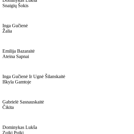
Dominykas Lukša
Snaigių Šokis
Inga Gučienė
Žalia
Emilija Bazaraitė
Ateina Sapnai
Inga Gučienė Ir Ugnė Šilanskaitė
Iškyla Gamtoje
Gabrielė Sasnauskaitė
Čikita
Dominykas Lukša
Zuiki Puiki