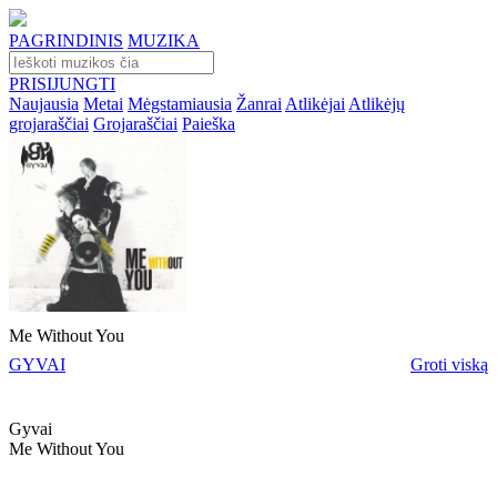
PAGRINDINIS
MUZIKA
PRISIJUNGTI
Naujausia
Metai
Mėgstamiausia
Žanrai
Atlikėjai
Atlikėjų
grojaraščiai
Grojaraščiai
Paieška
Me Without You
GYVAI
Groti viską
Gyvai
Me Without You