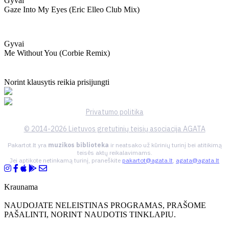
Gyvai
Gaze Into My Eyes (eric Elleo Club Mix)
Gyvai
Me Without You (corbie Remix)
Norint klausytis reikia prisijungti
Privatumo politika
© 2014-2026 Lietuvos gretutinių teisių asociacija AGATA
Pakartot.lt yra
muzikos biblioteka
ir neatsako už kūrinių turinį bei atitikimą
teisės aktų reikalavimams.
Jei aptikote netinkamą turinį, praneškite
pakartot@agata.lt
,
agata@agata.lt
Kraunama
NAUDOJATE NELEISTINAS PROGRAMAS, PRAŠOME
PAŠALINTI, NORINT NAUDOTIS TINKLAPIU.