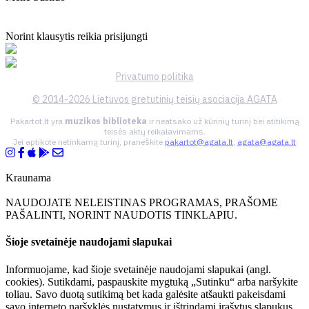
Norint klausytis reikia prisijungti
Privatumo politika
© 2014-2026 Lietuvos gretutinių teisių asociacija AGATA
Pakartot.lt yra
muzikos biblioteka
ir neatsako už kūrinių turinį bei atitikimą
teisės aktų reikalavimams.
Jei aptikote netinkamą turinį, praneškite
pakartot@agata.lt
,
agata@agata.lt
Kraunama
NAUDOJATE NELEISTINAS PROGRAMAS, PRAŠOME
PAŠALINTI, NORINT NAUDOTIS TINKLAPIU.
Šioje svetainėje naudojami slapukai
Informuojame, kad šioje svetainėje naudojami slapukai (angl.
cookies). Sutikdami, paspauskite mygtuką „Sutinku“ arba naršykite
toliau. Savo duotą sutikimą bet kada galėsite atšaukti pakeisdami
savo interneto naršyklės nustatymus ir ištrindami įrašytus slapukus.