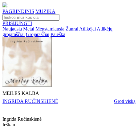
PAGRINDINIS
MUZIKA
PRISIJUNGTI
Naujausia
Metai
Mėgstamiausia
Žanrai
Atlikėjai
Atlikėjų
grojaraščiai
Grojaraščiai
Paieška
MEILĖS KALBA
INGRIDA RUČINSKIENĖ
Groti viską
Ingrida Ručinskienė
Ieškau