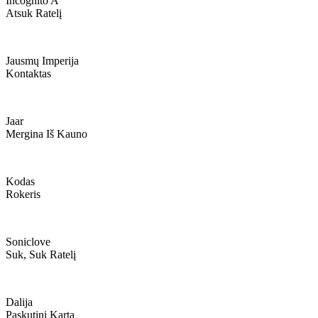
Incognito A
Atsuk Ratelį
Jausmų Imperija
Kontaktas
Jaar
Mergina Iš Kauno
Kodas
Rokeris
Soniclove
Suk, Suk Ratelį
Dalija
Paskutinį Kartą