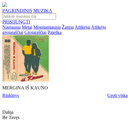
PAGRINDINIS
MUZIKA
PRISIJUNGTI
Naujausia
Metai
Mėgstamiausia
Žanrai
Atlikėjai
Atlikėjų
grojaraščiai
Grojaraščiai
Paieška
MERGINA IŠ KAUNO
Rinkinys
Groti viską
Dalija
Be Tavęs