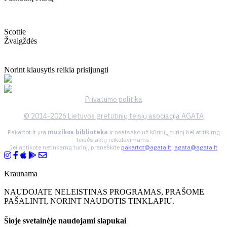
Scottie
Žvaigždės
Norint klausytis reikia prisijungti
Privatumo politika
© 2014-2026 Lietuvos gretutinių teisių asociacija AGATA
Pakartot.lt yra
muzikos biblioteka
ir neatsako už kūrinių turinį bei atitikimą
teisės aktų reikalavimams.
Jei aptikote netinkamą turinį, praneškite
pakartot@agata.lt
,
agata@agata.lt
Kraunama
NAUDOJATE NELEISTINAS PROGRAMAS, PRAŠOME
PAŠALINTI, NORINT NAUDOTIS TINKLAPIU.
Šioje svetainėje naudojami slapukai