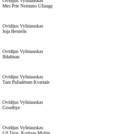
Ovidijus Vyšniauskas
Mes Prie Nemuno Užaugę
Ovidijus Vyšniauskas
Joja Bernelis
Ovidijus Vyšniauskas
Išdalinau
Ovidijus Vyšniauskas
Tam Pažadėtam Kvartale
Ovidijus Vyšniauskas
Goodbye
Ovidijus Vyšniauskas
Už Tuos, Kuriuos Mylim