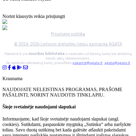
Norint klausytis reikia prisijungti
Privatumo politika
© 2014-2026 Lietuvos gretutinių teisių asociacija AGATA
Pakartot.lt yra
muzikos biblioteka
ir neatsako už kūrinių turinį bei atitikimą
teisės aktų reikalavimams.
Jei aptikote netinkamą turinį, praneškite
pakartot@agata.lt
,
agata@agata.lt
Kraunama
NAUDOJATE NELEISTINAS PROGRAMAS, PRAŠOME
PAŠALINTI, NORINT NAUDOTIS TINKLAPIU.
Šioje svetainėje naudojami slapukai
Informuojame, kad šioje svetainėje naudojami slapukai (angl.
cookies). Sutikdami, paspauskite mygtuką „Sutinku“ arba naršykite
toliau. Savo duotą sutikimą bet kada galėsite atšaukti pakeisdami
savo interneto naršyklės nustatymus ir ištrindami įrašytus slapukus.