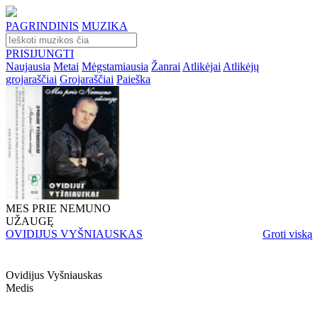
PAGRINDINIS
MUZIKA
PRISIJUNGTI
Naujausia
Metai
Mėgstamiausia
Žanrai
Atlikėjai
Atlikėjų
grojaraščiai
Grojaraščiai
Paieška
MES PRIE NEMUNO
UŽAUGĘ
OVIDIJUS VYŠNIAUSKAS
Groti viską
Ovidijus Vyšniauskas
Medis