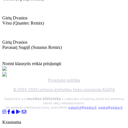
Girių Dvasios
Vėsu (quantec Remix)
Girių Dvasios
Pavasarį Sugrįš (sraunus Remix)
Norint klausytis reikia prisijungti
Privatumo politika
© 2014-2026 Lietuvos gretutinių teisių asociacija AGATA
Pakartot.lt yra
muzikos biblioteka
ir neatsako už kūrinių turinį bei atitikimą
teisės aktų reikalavimams.
Jei aptikote netinkamą turinį, praneškite
pakartot@agata.lt
,
agata@agata.lt
Kraunama