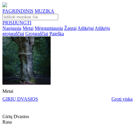
PAGRINDINIS
MUZIKA
PRISIJUNGTI
Naujausia
Metai
Mėgstamiausia
Žanrai
Atlikėjai
Atlikėjų
grojaraščiai
Grojaraščiai
Paieška
Metai
GIRIŲ DVASIOS
Groti viską
Girių Dvasios
Rasa