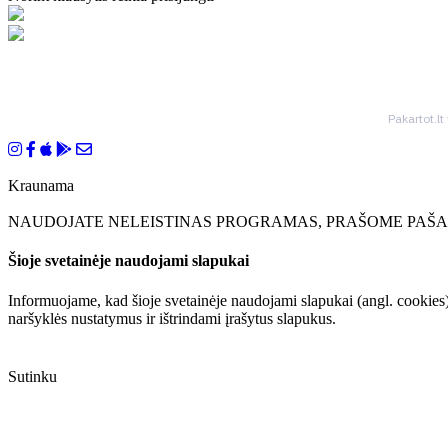
Pakartot.lt
Kraunama
NAUDOJATE NELEISTINAS PROGRAMAS, PRAŠOME PAŠAL
Šioje svetainėje naudojami slapukai
Informuojame, kad šioje svetainėje naudojami slapukai (angl. cookies)
naršyklės nustatymus ir ištrindami įrašytus slapukus.
Sutinku