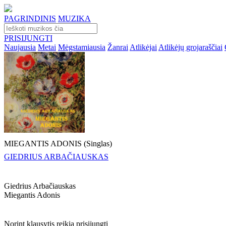
PAGRINDINIS
MUZIKA
PRISIJUNGTI
Naujausia
Metai
Mėgstamiausia
Žanrai
Atlikėjai
Atlikėjų grojaraščiai
MIEGANTIS ADONIS (Singlas)
GIEDRIUS ARBAČIAUSKAS
Giedrius Arbačiauskas
Miegantis Adonis
Norint klausytis reikia prisijungti