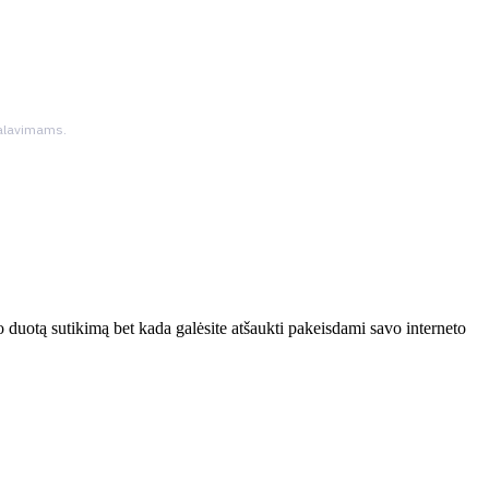
ikalavimams.
 duotą sutikimą bet kada galėsite atšaukti pakeisdami savo interneto