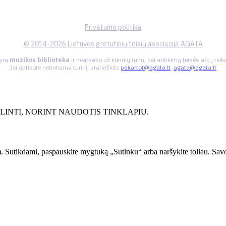
Privatumo politika
© 2014-2026 Lietuvos gretutinių teisių asociacija AGATA
 yra
muzikos biblioteka
ir neatsako už kūrinių turinį bei atitikimą teisės aktų re
Jei aptikote netinkamą turinį, praneškite
pakartot@agata.lt
,
agata@agata.lt
INTI, NORINT NAUDOTIS TINKLAPIU.
. Sutikdami, paspauskite mygtuką „Sutinku“ arba naršykite toliau. Savo