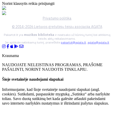
Norint klausytis reikia prisijungti
Privatumo politika
© 2014-2026 Lietuvos gretutinių teisių asociacija AGATA
Pakartot.lt yra
muzikos biblioteka
ir neatsako už kūrinių turinį bei atitikimą
teisės aktų reikalavimams.
Jei aptikote netinkamą turinį, praneškite
pakartot@agata.lt
,
agata@agata.lt
Kraunama
NAUDOJATE NELEISTINAS PROGRAMAS, PRAŠOME
PAŠALINTI, NORINT NAUDOTIS TINKLAPIU.
Šioje svetainėje naudojami slapukai
Informuojame, kad šioje svetainėje naudojami slapukai (angl.
cookies). Sutikdami, paspauskite mygtuką „Sutinku“ arba naršykite
toliau. Savo duotą sutikimą bet kada galėsite atšaukti pakeisdami
savo interneto naršyklės nustatymus ir ištrindami įrašytus slapukus.