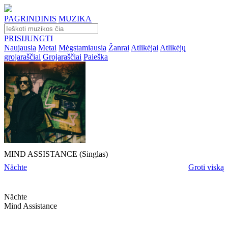
PAGRINDINIS
MUZIKA
PRISIJUNGTI
Naujausia
Metai
Mėgstamiausia
Žanrai
Atlikėjai
Atlikėjų
grojaraščiai
Grojaraščiai
Paieška
MIND ASSISTANCE (Singlas)
Nächte
Groti viską
Nächte
Mind Assistance