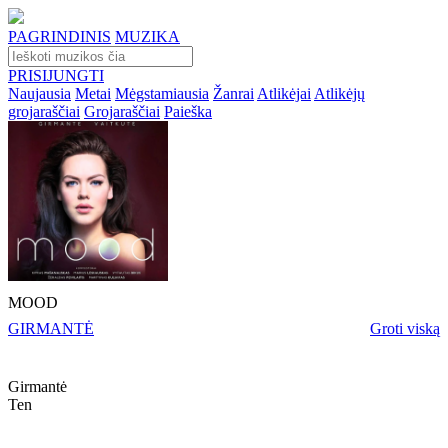
PAGRINDINIS
MUZIKA
PRISIJUNGTI
Naujausia
Metai
Mėgstamiausia
Žanrai
Atlikėjai
Atlikėjų
grojaraščiai
Grojaraščiai
Paieška
MOOD
GIRMANTĖ
Groti viską
Girmantė
Ten