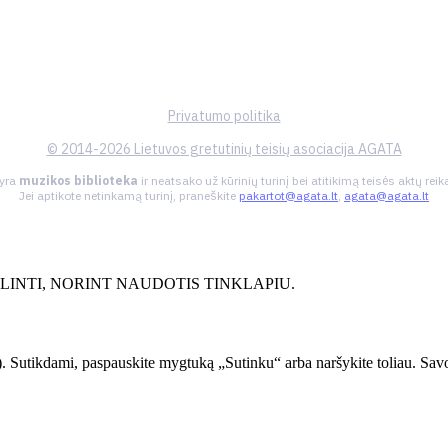
Privatumo politika
© 2014-2026 Lietuvos gretutinių teisių asociacija AGATA
 yra
muzikos biblioteka
ir neatsako už kūrinių turinį bei atitikimą teisės aktų re
Jei aptikote netinkamą turinį, praneškite
pakartot@agata.lt
,
agata@agata.lt
INTI, NORINT NAUDOTIS TINKLAPIU.
. Sutikdami, paspauskite mygtuką „Sutinku“ arba naršykite toliau. Savo