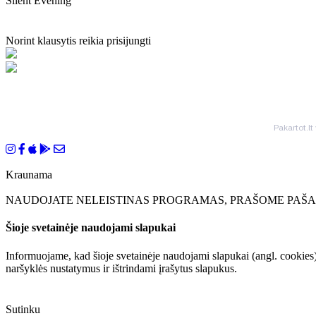
Silent Evening
Norint klausytis reikia prisijungti
Pakartot.lt
Kraunama
NAUDOJATE NELEISTINAS PROGRAMAS, PRAŠOME PAŠAL
Šioje svetainėje naudojami slapukai
Informuojame, kad šioje svetainėje naudojami slapukai (angl. cookies)
naršyklės nustatymus ir ištrindami įrašytus slapukus.
Sutinku