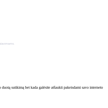
ikalavimams.
 duotą sutikimą bet kada galėsite atšaukti pakeisdami savo interneto