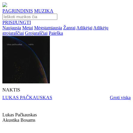
PAGRINDINIS
MUZIKA
PRISIJUNGTI
Naujausia
Metai
Mėgstamiausia
Žanrai
Atlikėjai
Atlikėjų
grojaraščiai
Grojaraščiai
Paieška
NAKTIS
LUKAS PAČKAUSKAS
Groti viską
Lukas Pačkauskas
Akustika Bosams