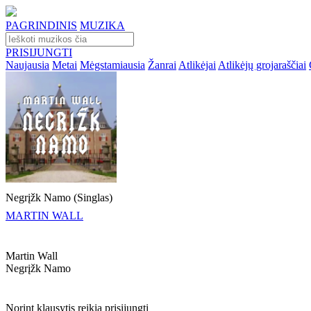
PAGRINDINIS
MUZIKA
PRISIJUNGTI
Naujausia
Metai
Mėgstamiausia
Žanrai
Atlikėjai
Atlikėjų grojaraščiai
Negrįžk Namo (Singlas)
MARTIN WALL
Martin Wall
Negrįžk Namo
Norint klausytis reikia prisijungti