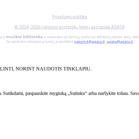
Privatumo politika
© 2014-2026 Lietuvos gretutinių teisių asociacija AGATA
 yra
muzikos biblioteka
ir neatsako už kūrinių turinį bei atitikimą teisės aktų re
Jei aptikote netinkamą turinį, praneškite
pakartot@agata.lt
,
agata@agata.lt
INTI, NORINT NAUDOTIS TINKLAPIU.
. Sutikdami, paspauskite mygtuką „Sutinku“ arba naršykite toliau. Savo