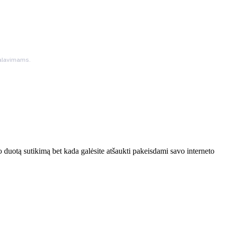
ikalavimams.
 duotą sutikimą bet kada galėsite atšaukti pakeisdami savo interneto