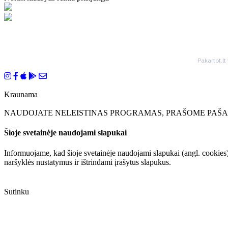
Pakartot.lt
Kraunama
NAUDOJATE NELEISTINAS PROGRAMAS, PRAŠOME PAŠAL
Šioje svetainėje naudojami slapukai
Informuojame, kad šioje svetainėje naudojami slapukai (angl. cookies)
naršyklės nustatymus ir ištrindami įrašytus slapukus.
Sutinku