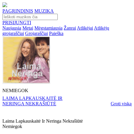
PAGRINDINIS
MUZIKA
PRISIJUNGTI
Naujausia
Metai
Mėgstamiausia
Žanrai
Atlikėjai
Atlikėjų
grojaraščiai
Grojaraščiai
Paieška
NEMIEGOK
LAIMA LAPKAUSKAITĖ IR
NERINGA NEKRAŠIŪTĖ
Groti viską
Laima Lapkauskaitė Ir Neringa Nekrašiūtė
Nemiegok