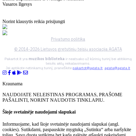
Vasaros Ilgesys
Norint klausytis reikia prisijungti
Privatumo politika
© 2014-2026 Lietuvos gretutinių teisių asociacija AGATA
Pakartot.lt yra
muzikos biblioteka
ir neatsako už kūrinių turinį bei atitikimą
teisės aktų reikalavimams.
Jei aptikote netinkamą turinį, praneškite
pakartot@agata.lt
,
agata@agata.lt
Kraunama
NAUDOJATE NELEISTINAS PROGRAMAS, PRAŠOME
PAŠALINTI, NORINT NAUDOTIS TINKLAPIU.
Šioje svetainėje naudojami slapukai
Informuojame, kad šioje svetainėje naudojami slapukai (angl.
cookies). Sutikdami, paspauskite mygtuką „Sutinku“ arba naršykite
toliau. Savo duotą sutikimą bet kada galėsite atšaukti pakeisdami