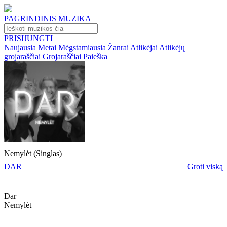
PAGRINDINIS
MUZIKA
PRISIJUNGTI
Naujausia
Metai
Mėgstamiausia
Žanrai
Atlikėjai
Atlikėjų
grojaraščiai
Grojaraščiai
Paieška
Nemylėt (Singlas)
DAR
Groti viską
Dar
Nemylėt