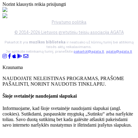
Norint klausytis reikia prisijungti
Privatumo politika
© 2014-2026 Lietuvos gretutinių teisių asociacija AGATA
Pakartot.lt yra
muzikos biblioteka
ir neatsako už kūrinių turinį bei atitikimą
teisės aktų reikalavimams.
Jei aptikote netinkamą turinį, praneškite
pakartot@agata.lt
,
agata@agata.lt
Kraunama
NAUDOJATE NELEISTINAS PROGRAMAS, PRAŠOME
PAŠALINTI, NORINT NAUDOTIS TINKLAPIU.
Šioje svetainėje naudojami slapukai
Informuojame, kad šioje svetainėje naudojami slapukai (angl.
cookies). Sutikdami, paspauskite mygtuką „Sutinku“ arba naršykite
toliau. Savo duotą sutikimą bet kada galėsite atšaukti pakeisdami
savo interneto naršyklės nustatymus ir ištrindami įrašytus slapukus.