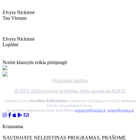
Elvyra Nickienė
Tau Vienam
Elvyra Nickienė
Lopšinė
Norint klausytis reikia prisijungti
Privatumo politika
© 2014-2026 Lietuvos gretutinių teisių asociacija AGATA
Pakartot.lt yra
muzikos biblioteka
ir neatsako už kūrinių turinį bei atitikimą
teisės aktų reikalavimams.
Jei aptikote netinkamą turinį, praneškite
pakartot@agata.lt
,
agata@agata.lt
Kraunama
NAUDOJATE NELEISTINAS PROGRAMAS, PRAŠOME