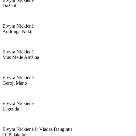
Elvyra Nickienė
Dažnai
Elvyra Nickienė
Audringą Naktį
Elvyra Nickienė
Mūs Meilė Amžina
Elvyra Nickienė
Geroji Mano
Elvyra Nickienė
Legenda
Elvyra Nickienė Ir Vladas Daugintis
O, Piliakalni