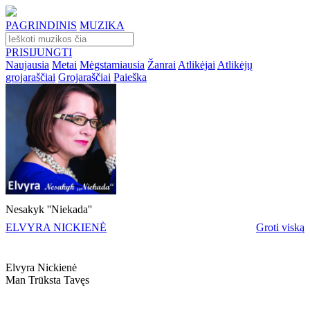
PAGRINDINIS
MUZIKA
PRISIJUNGTI
Naujausia
Metai
Mėgstamiausia
Žanrai
Atlikėjai
Atlikėjų
grojaraščiai
Grojaraščiai
Paieška
Nesakyk ''Niekada''
ELVYRA NICKIENĖ
Groti viską
Elvyra Nickienė
Man Trūksta Tavęs