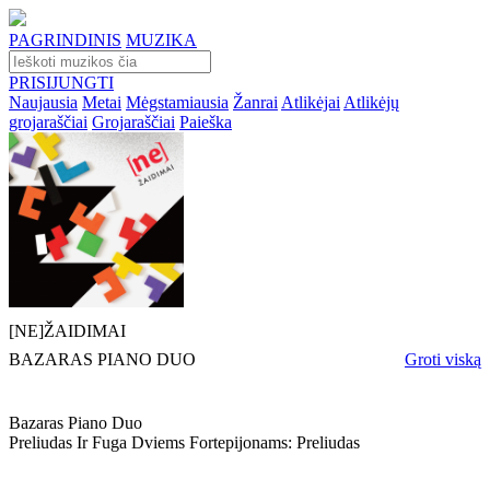
PAGRINDINIS
MUZIKA
PRISIJUNGTI
Naujausia
Metai
Mėgstamiausia
Žanrai
Atlikėjai
Atlikėjų
grojaraščiai
Grojaraščiai
Paieška
[NE]ŽAIDIMAI
BAZARAS PIANO DUO
Groti viską
Bazaras Piano Duo
Preliudas Ir Fuga Dviems Fortepijonams: Preliudas