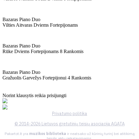
Bazaras Piano Duo
Vilties Aitvaras Dviems Fortepijonams
Bazaras Piano Duo
Rūke Dviems Fortepijonams 8 Rankomis
Bazaras Piano Duo
Gražuolis Garvežys Fortepijonui 4 Rankomis
Norint klausytis reikia prisijungti
Privatumo politika
© 2014-2026 Lietuvos gretutinių teisių asociacija AGATA
Pakartot.lt yra
muzikos biblioteka
ir neatsako už kūrinių turinį bei atitikimą
teisės aktų reikalavimams.