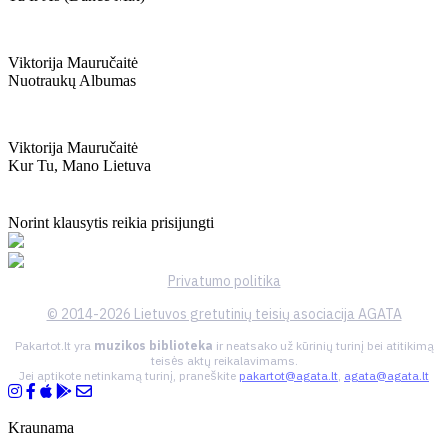
Viktorija Mauručaitė
Nuotraukų Albumas
Viktorija Mauručaitė
Kur Tu, Mano Lietuva
Norint klausytis reikia prisijungti
Privatumo politika
© 2014-2026 Lietuvos gretutinių teisių asociacija AGATA
Pakartot.lt yra
muzikos biblioteka
ir neatsako už kūrinių turinį bei atitikimą
teisės aktų reikalavimams.
Jei aptikote netinkamą turinį, praneškite
pakartot@agata.lt
,
agata@agata.lt
Kraunama