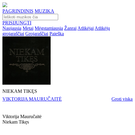
PAGRINDINIS
MUZIKA
PRISIJUNGTI
Naujausia
Metai
Mėgstamiausia
Žanrai
Atlikėjai
Atlikėjų
grojaraščiai
Grojaraščiai
Paieška
NIEKAM TIKĘS
VIKTORIJA MAURUČAITĖ
Groti viską
Viktorija Mauručaitė
Niekam Tikęs