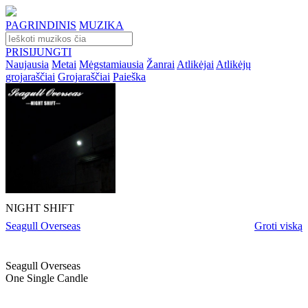
PAGRINDINIS
MUZIKA
PRISIJUNGTI
Naujausia
Metai
Mėgstamiausia
Žanrai
Atlikėjai
Atlikėjų
grojaraščiai
Grojaraščiai
Paieška
NIGHT SHIFT
Seagull Overseas
Groti viską
Seagull Overseas
One Single Candle