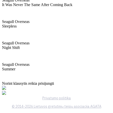
Seagull Overseas
It Was Never The Same After Coming Back
Seagull Overseas
Sleepless
Seagull Overseas
Night Shift
Seagull Overseas
Summer
Norint klausytis reikia prisijungti
Privatumo politika
© 2014-2026 Lietuvos gretutinių teisių asociacija AGATA