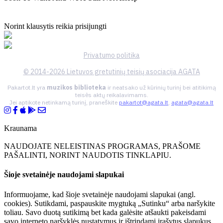
Norint klausytis reikia prisijungti
Privatumo politika
© 2014-2026 Lietuvos gretutinių teisių asociacija AGATA
Pakartot.lt yra
muzikos biblioteka
ir neatsako už kūrinių turinį bei atitikimą
teisės aktų reikalavimams.
Jei aptikote netinkamą turinį, praneškite
pakartot@agata.lt
,
agata@agata.lt
Kraunama
NAUDOJATE NELEISTINAS PROGRAMAS, PRAŠOME
PAŠALINTI, NORINT NAUDOTIS TINKLAPIU.
Šioje svetainėje naudojami slapukai
Informuojame, kad šioje svetainėje naudojami slapukai (angl.
cookies). Sutikdami, paspauskite mygtuką „Sutinku“ arba naršykite
toliau. Savo duotą sutikimą bet kada galėsite atšaukti pakeisdami
savo interneto naršyklės nustatymus ir ištrindami įrašytus slapukus.