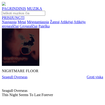
PAGRINDINIS
MUZIKA
PRISIJUNGTI
Naujausia
Metai
Mėgstamiausia
Žanrai
Atlikėjai
Atlikėjų
grojaraščiai
Grojaraščiai
Paieška
NIGHTMARE FLOOR
Seagull Overseas
Groti viską
Seagull Overseas
This Night Seems To Last Forever