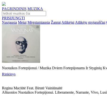
PAGRINDINIS
MUZIKA
PRISIJUNGTI
Naujausia
Metai
Mėgstamiausia
Žanrai
Atlikėjai
Atlikėjų grojaraščiai
Nuotaikos Fortepijonui / Muzika Dviem Fortepijonams Ir Stygini
Rinkinys
Regina Maciūtė Feat. Birutė Vainiūnaitė
Aštuonios Nuotaikos Fortepijonui. Liberamente, Narrante, Vivo, Lus