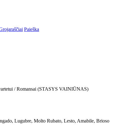
Grojaraščiai
Paieška
ų Kvartetui / Romansai (STASYS VAINIŪNAS)
ingado, Lugubre, Molto Rubato, Lesto, Amabile, Brioso