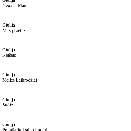
Giulija
Negaila Man
Giulija
Mūsų Lietus
Giulija
Neišeik
Giulija
Meilės Laikrodžiai
Giulija
Sudie
Giulija
Populiarių Dainų Popuri