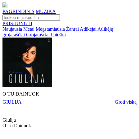
PAGRINDINIS
MUZIKA
PRISIJUNGTI
Naujausia
Metai
Mėgstamiausia
Žanrai
Atlikėjai
Atlikėjų
grojaraščiai
Grojaraščiai
Paieška
O TU DAINUOK
GIULIJA
Groti viską
Giulija
O Tu Dainuok