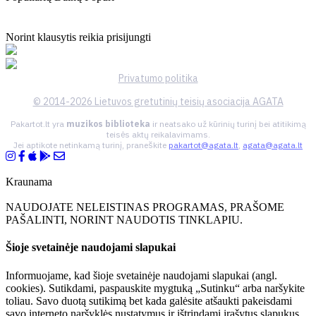
Norint klausytis reikia prisijungti
Privatumo politika
© 2014-2026 Lietuvos gretutinių teisių asociacija AGATA
Pakartot.lt yra
muzikos biblioteka
ir neatsako už kūrinių turinį bei atitikimą
teisės aktų reikalavimams.
Jei aptikote netinkamą turinį, praneškite
pakartot@agata.lt
,
agata@agata.lt
Kraunama
NAUDOJATE NELEISTINAS PROGRAMAS, PRAŠOME
PAŠALINTI, NORINT NAUDOTIS TINKLAPIU.
Šioje svetainėje naudojami slapukai
Informuojame, kad šioje svetainėje naudojami slapukai (angl.
cookies). Sutikdami, paspauskite mygtuką „Sutinku“ arba naršykite
toliau. Savo duotą sutikimą bet kada galėsite atšaukti pakeisdami
savo interneto naršyklės nustatymus ir ištrindami įrašytus slapukus.