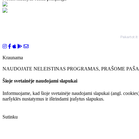
Pakartot.lt
Kraunama
NAUDOJATE NELEISTINAS PROGRAMAS, PRAŠOME PAŠAL
Šioje svetainėje naudojami slapukai
Informuojame, kad šioje svetainėje naudojami slapukai (angl. cookies)
naršyklės nustatymus ir ištrindami įrašytus slapukus.
Sutinku