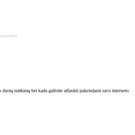
ikalavimams.
 duotą sutikimą bet kada galėsite atšaukti pakeisdami savo interneto