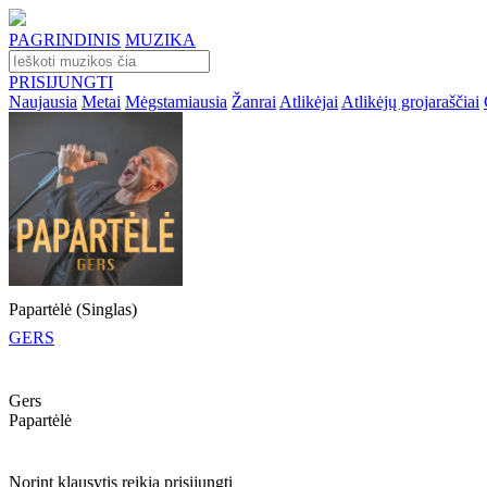
PAGRINDINIS
MUZIKA
PRISIJUNGTI
Naujausia
Metai
Mėgstamiausia
Žanrai
Atlikėjai
Atlikėjų grojaraščiai
Papartėlė (Singlas)
GERS
Gers
Papartėlė
Norint klausytis reikia prisijungti