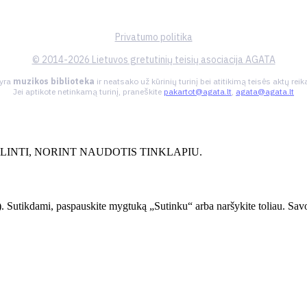
Privatumo politika
© 2014-2026 Lietuvos gretutinių teisių asociacija AGATA
 yra
muzikos biblioteka
ir neatsako už kūrinių turinį bei atitikimą teisės aktų re
Jei aptikote netinkamą turinį, praneškite
pakartot@agata.lt
,
agata@agata.lt
INTI, NORINT NAUDOTIS TINKLAPIU.
. Sutikdami, paspauskite mygtuką „Sutinku“ arba naršykite toliau. Savo