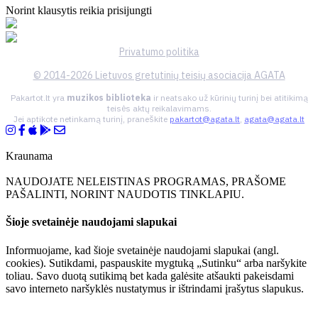
Norint klausytis reikia prisijungti
Privatumo politika
© 2014-2026 Lietuvos gretutinių teisių asociacija AGATA
Pakartot.lt yra
muzikos biblioteka
ir neatsako už kūrinių turinį bei atitikimą
teisės aktų reikalavimams.
Jei aptikote netinkamą turinį, praneškite
pakartot@agata.lt
,
agata@agata.lt
Kraunama
NAUDOJATE NELEISTINAS PROGRAMAS, PRAŠOME
PAŠALINTI, NORINT NAUDOTIS TINKLAPIU.
Šioje svetainėje naudojami slapukai
Informuojame, kad šioje svetainėje naudojami slapukai (angl.
cookies). Sutikdami, paspauskite mygtuką „Sutinku“ arba naršykite
toliau. Savo duotą sutikimą bet kada galėsite atšaukti pakeisdami
savo interneto naršyklės nustatymus ir ištrindami įrašytus slapukus.