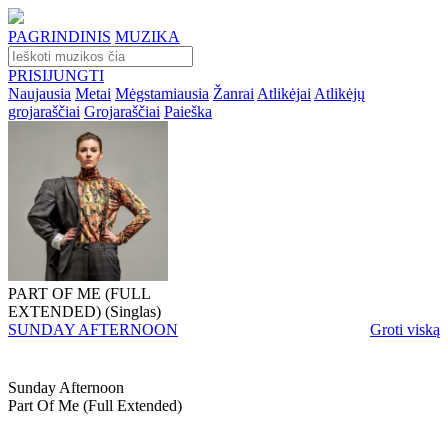
PAGRINDINIS
MUZIKA
PRISIJUNGTI
Naujausia
Metai
Mėgstamiausia
Žanrai
Atlikėjai
Atlikėjų
grojaraščiai
Grojaraščiai
Paieška
PART OF ME (FULL
EXTENDED) (Singlas)
SUNDAY AFTERNOON
Groti viską
Sunday Afternoon
Part Of Me (full Extended)